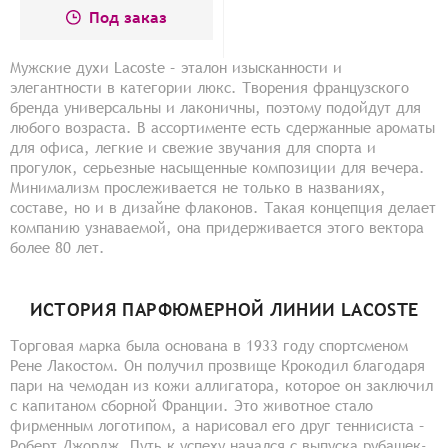
Под заказ
Мужские духи Lacoste – эталон изысканности и
элегантности в категории люкс. Творения французского
бренда универсальны и лаконичны, поэтому подойдут для
любого возраста. В ассортименте есть сдержанные ароматы
для офиса, легкие и свежие звучания для спорта и
прогулок, серьезные насыщенные композиции для вечера.
Минимализм прослеживается не только в названиях,
составе, но и в дизайне флаконов. Такая концепция делает
компанию узнаваемой, она придерживается этого вектора
более 80 лет.
ИСТОРИЯ ПАРФЮМЕРНОЙ ЛИНИИ LACOSTE
Торговая марка была основана в 1933 году спортсменом
Рене Лакостом. Он получил прозвище Крокодил благодаря
пари на чемодан из кожи аллигатора, которое он заключил
с капитаном сборной Франции. Это животное стало
фирменным логотипом, а нарисовал его друг теннисиста –
Роберт Джордж. Путь к успеху начался с выпуска рубашек-