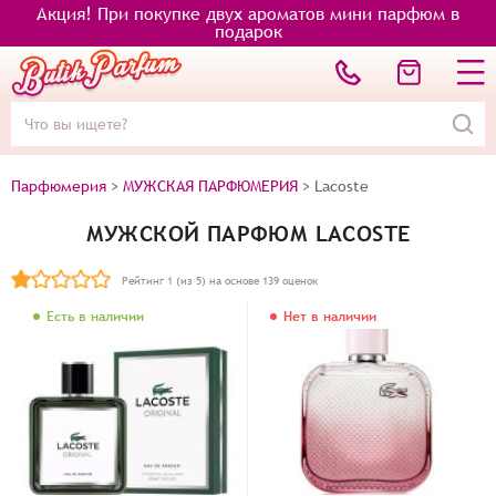
Акция! При покупке двух ароматов мини парфюм в
подарок
Парфюмерия
>
МУЖСКАЯ ПАРФЮМЕРИЯ
>
Lacoste
МУЖСКОЙ ПАРФЮМ LACOSTE
Рейтинг
1
(из 5) на основе
139
оценок
Есть в наличии
Нет в наличии