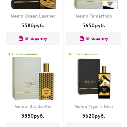
Memo Ocean Leather
Memo Tamarindo
5580
руб.
5650
руб.
В корзину
В корзину
Есть в наличии
Есть в наличии
Memo Ilha Do Mel
Memo Tiger's Nest
5550
руб.
5620
руб.