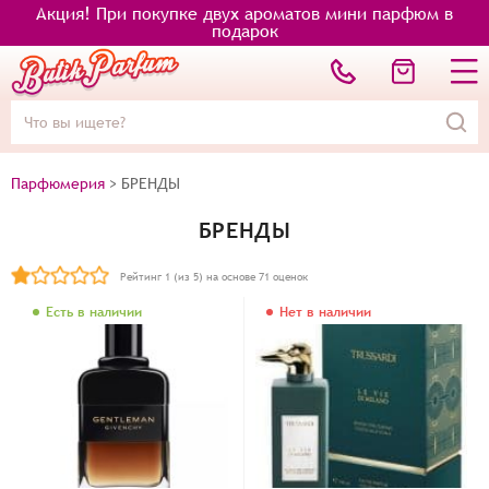
Акция! При покупке двух ароматов мини парфюм в
подарок
Парфюмерия
>
БРЕНДЫ
БРЕНДЫ
Рейтинг
1
(из 5) на основе
71
оценок
Есть в наличии
Нет в наличии