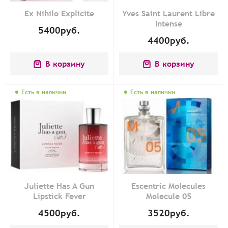
Ex Nihilo Explicite
Yves Saint Laurent Libre
Intense
5400
руб.
4400
руб.
В корзину
В корзину
Есть в наличии
Есть в наличии
Juliette Has A Gun
Escentric Molecules
Lipstick Fever
Molecule 05
4500
руб.
3520
руб.