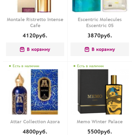
Montale Ristretto Intense
Escentric Molecules
Cafe
Escentric 05
4120
руб.
3870
руб.
В корзину
В корзину
Есть в наличии
Есть в наличии
Attar Collection Azora
Memo Winter Palace
4800
руб.
5500
руб.