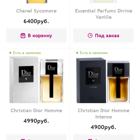
Chanel Sycomore
Essential Parfums Divine
Vanille
6400
руб.
В корзину
Под заказ
Есть в наличии
Есть в наличии
Christian Dior Homme
Christian Dior Homme
Intense
4990
руб.
4900
руб.