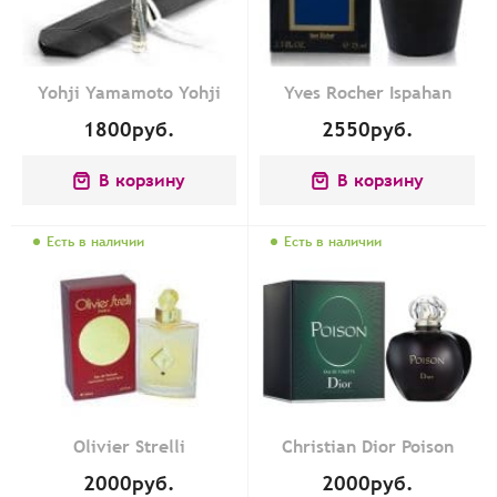
Yohji Yamamoto Yohji
Yves Rocher Ispahan
1800
руб.
2550
руб.
В корзину
В корзину
Есть в наличии
Есть в наличии
Olivier Strelli
Christian Dior Poison
2000
руб.
2000
руб.