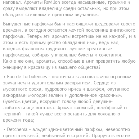
наповал. Ароматы Revillon всегда насыщенные, громкие и
сразу выделяют владелицу среди остальных, но при этом
обладают стильным и приятным звучанием.
Выпущенные парфюмы были настоящими шедеврами своего
времени, а сегодня остаются мечтой поклонниц винтажного
парфюма. Теперь эти ароматы встретишь не на каждой, и в
этом и есть преимущество обладания ими, ведь над
каждым флаконом трудились лучшие креативные
парфюмеры, собирая уникальные букеты и сочетания.
Какие же они, ароматы, способные в миг превратить любую
женщину в красавицу из высшего общества?
• Eau de Turbulences – цветочная классика с многогранным
звучанием и удивительным раскрытием. Сердце из
мускатного ореха, пудрового ириса и шалфея, окутанное
аккордами молодой зелени и дополненное красочным
букетом цветов, вскружит голову любой девушке-
любительнице винтажа. Аромат сложный, шлейфовый и
терпкий – такой лучше всего оставить для холодного
времени года;
• Detchema – альдегидно-цветочный парфюм, невероятно
притягательный, необычный и строгий. Приручить его не