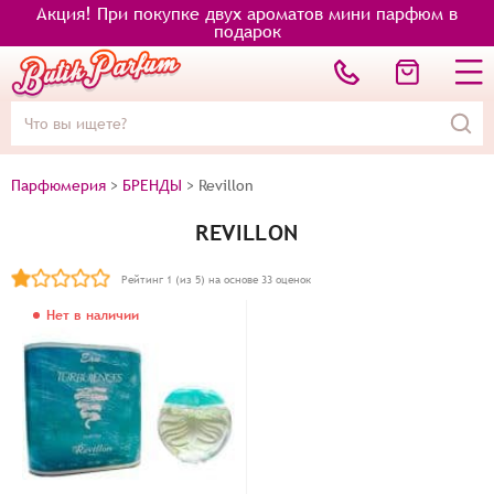
Акция! При покупке двух ароматов мини парфюм в
подарок
Парфюмерия
>
БРЕНДЫ
>
Revillon
REVILLON
Рейтинг
1
(из 5) на основе
33
оценок
Нет в наличии