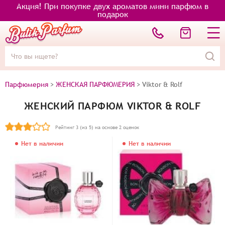
Акция! При покупке двух ароматов мини парфюм в
подарок
Парфюмерия
>
ЖЕНСКАЯ ПАРФЮМЕРИЯ
>
Viktor & Rolf
ЖЕНСКИЙ ПАРФЮМ VIKTOR & ROLF
Рейтинг
3
(из 5) на основе
2
оценок
Нет в наличии
Нет в наличии