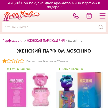
Акция! При покупке двух ароматов мини парфюм в
подарок
Парфюмерия
>
ЖЕНСКАЯ ПАРФЮМЕРИЯ
>
Moschino
ЖЕНСКИЙ ПАРФЮМ MOSCHINO
Рейтинг
1
(из 5) на основе
97
оценок
Есть в наличии
Есть в наличии