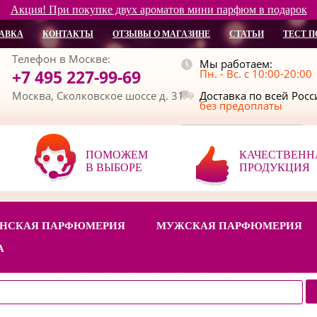
Акция! При покупке двух ароматов мини парфюм в подарок
АВКА
КОНТАКТЫ
ОТЗЫВЫ О МАГАЗИНЕ
СТАТЬИ
ТЕСТ П
Телефон в Москве:
Мы работаем:
+7 495 227-99-69
Пн. - Вс. с 10:00-20:00
Москва, Сколковское шоссе д. 31
Доставка по всей Рос
без предоплаты
ПОМОЖЕМ
КАЧЕСТВЕНН
В ВЫБОРЕ
ПРОДУКЦИЯ
НСКАЯ ПАРФЮМЕРИЯ
МУЖСКАЯ ПАРФЮМЕРИЯ
А