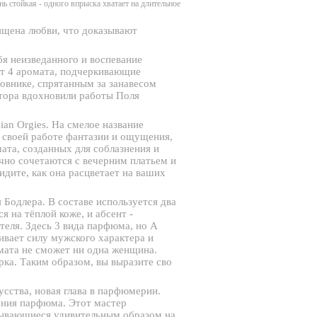
ь стойкая - одного впрыска хватает на длительное
ящена любви, что доказывают
я неизведанного и воспевание
жит 4 аромата, подчеркивающие
бовнике, спрятанным за занавесом
втора вдохновили работы Поля
sian Orgies. На смелое название
 своей работе фантазии и ощущения,
ата, созданных для соблазнения и
чно сочетаются с вечерним платьем и
дите, как она расцветает на ваших
я Бодлера. В составе используется два
 на тёплой коже, и абсент -
еля. Здесь 3 вида парфюма, но A
вает силу мужского характера и
мата не сможет ни одна женщина.
рка. Таким образом, вы выразите сво
сства, новая глава в парфюмерии.
ения парфюма. Этот мастер
рывающиеся удивительным образом на