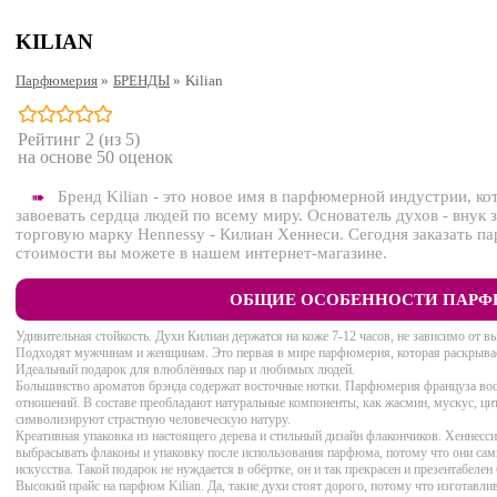
KILIAN
Парфюмерия
»
БРЕНДЫ
»
Kilian
Рейтинг
2
(из 5)
на основе
50
оценок
Бренд Kilian - это новое имя в парфюмерной индустрии, кот
➠
завоевать сердца людей по всему миру. Основатель духов - вну
торговую марку Hennessy - Килиан Хеннеси. Сегодня заказать п
стоимости вы можете в нашем интернет-магазине.
ОБЩИЕ ОСОБЕННОСТИ ПАРФ
Удивительная стойкость. Духи Килиан держатся на коже 7-12 часов, не зависимо от 
Подходят мужчинам и женщинам. Это первая в мире парфюмерия, которая раскрывает
Идеальный подарок для влюблённых пар и любимых людей.
Большинство ароматов брэнда содержат восточные нотки. Парфюмерия француза восп
отношений. В составе преобладают натуральные компоненты, как жасмин, мускус, цитр
символизируют страстную человеческую натуру.
Креативная упаковка из настоящего дерева и стильный дизайн флакончиков. Хеннесси
выбрасывать флаконы и упаковку после использования парфюма, потому что они сам
искусства. Такой подарок не нуждается в обёртке, он и так прекрасен и презентабелен 
Высокий прайс на парфюм Kilian. Да, такие духи стоят дорого, потому что изготавл