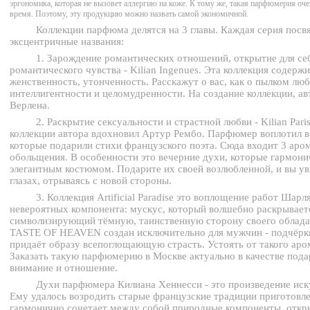
эргономика, которая не вызовет аллергию на коже. К тому же, такая парфюмерия очен
время. Поэтому, эту продукцию можно назвать самой экономичной.
Коллекции парфюма делятся на 3 главы. Каждая серия посв
эксцентричные названия:
1. Зарождение романтических отношений, открытие для себ
романтического чувства - Kilian Ingenues. Эта коллекция содер
женственность, утонченность. Расскажут о вас, как о пылком лю
интеллигентности и целомудренности. На создание коллекции, а
Верлена.
2. ‎Раскрытие сексуальности и страстной любви - Kilian Pari
коллекции автора вдохновил Артур Рембо. Парфюмер воплотил в
которые подарили стихи французского поэта. Сюда входит 3 аром
обольщения. В особенности это вечерние духи, которые гармони
элегантным костюмом. Подарите их своей возлюбленной, и вы уви
глазах, отрываясь с новой стороны.
3. ‎Коллекция Artificial Paradise это воплощение работ Шарл
невероятных компонента: мускус, который волшебно раскрывается
символизирующий тёмную, таинственную сторону своего обладат
TASTE OF HEAVEN создан исключительно для мужчин - подчёрки
придаёт образу всепоглощающую страсть. Устоять от такого аро
Заказать такую парфюмерию в Москве актуально в качестве пода
внимание и отношение.
Духи парфюмера Килиана Хеннесси - это произведение иску
Ему удалось возродить старые французские традиции приготовл
гармонично сочетает между собой природные компоненты, отк