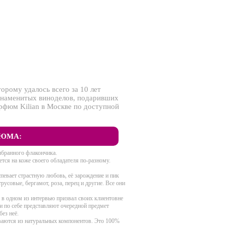
орому удалось всего за 10 лет
к знаменитых виноделов, подаривших
арфюм Kilian в Москве по доступной
ЮМА:
выбранного флакончика.
ся на коже своего обладателя по-разному.
евает страстную любовь, её зарождение и пик
усовые, бергамот, роза, перец и другие. Все они
 в одном из интервью призвал своих клиентовне
и по себе представляют очередной предмет
без неё.
иваются из натуральных компонентов. Это 100%