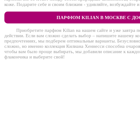
коже. Подарите себе и своим близким - удивляйте, возбуждайте
ПАРФЮМ KILIAN В МОСКВЕ С Д
Приобретите парфюм Kilian на нашем сайте и уже завтра п
действии. Если вам сложно сделать выбор – напишите нашему ко
предпочтениях, мы подберем оптимальные варианты. Безусловно
сложно, но именно коллекция Килиана Хеннесси способна очаров
чтобы вам было проще выбирать, мы добавили описание к каждо
флакончика и выберите свой!