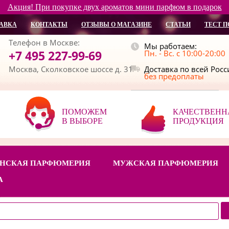
Акция! При покупке двух ароматов мини парфюм в подарок
АВКА
КОНТАКТЫ
ОТЗЫВЫ О МАГАЗИНЕ
СТАТЬИ
ТЕСТ П
Телефон в Москве:
Мы работаем:
+7 495 227-99-69
Пн. - Вс. с 10:00-20:00
Москва, Сколковское шоссе д. 31
Доставка по всей Рос
без предоплаты
ПОМОЖЕМ
КАЧЕСТВЕНН
В ВЫБОРЕ
ПРОДУКЦИЯ
НСКАЯ ПАРФЮМЕРИЯ
МУЖСКАЯ ПАРФЮМЕРИЯ
А